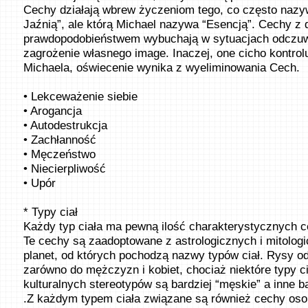
Cechy działają wbrew życzeniom tego, co często na
Jaźnią”, ale którą Michael nazywa “Esencją”. Cechy z
prawdopodobieństwem wybuchają w sytuacjach odczu
zagrożenie własnego image. Inaczej, one cicho kontrol
Michaela, oświecenie wynika z wyeliminowania Cech.
• Lekceważenie siebie
• Arogancja
• Autodestrukcja
• Zachłanność
• Męczeństwo
• Niecierpliwość
• Upór
* Typy ciał
Każdy typ ciała ma pewną ilość charakterystycznych c
Te cechy są zaadoptowane z astrologicznych i mitolog
planet, od których pochodzą nazwy typów ciał. Rysy o
zarówno do mężczyzn i kobiet, chociaż niektóre typy c
kulturalnych stereotypów są bardziej “męskie” a inne ba
.Z każdym typem ciała związane są również cechy os