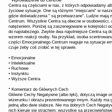
* Wprowadzenie do Centrów
Centra są częściami w nas, z których odpowiadamy al
życiowe sytuacje. One są różnymi “miejscami” w nasz
gdzie doświadczenia ” są przetwarzane”. Ludzie mają ni
Centrum. Wszystkie Centra są obecne w osobowości, 
natężeniem. Poniżej są zaszeregowane w kolejności od 
do najsłabszego. Zwykle dwa najsilniejsze Centra są 
wzorem reakcji osoby. Na przykład, osoba scentrowa
części Emocjonalnego Centrum reaguje na sytuacje emo
czuje żeby coś zrobić w tej sprawie.
• Emocjonalne
• Intelektualne
• Ruchowe
• Instynktu
• Wyższe Centra
* Komentarz do Głównych Cech
Główne Cechy Negatywne (albo lęki), dotyczą image o
wizerunku i obrazu prezentowanego innym. Każdy ma 
jedną albo dwie słabsze. Nie ma dobrych Cech Negaty
nich kieruje się strachem; wszystkie są przeciwieństw